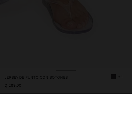
+4
JERSEY DE PUNTO CON BOTONES
Q 299,00
244091
|
gris
Jersey de punto liso. Cuello redondo. Botones en la parte
delantera superior. Manga corta. Bordes canalados. La modelo
mide 1,75 m y lleva la talla XS-S.
Ropa
Jerséis y Cárdigan