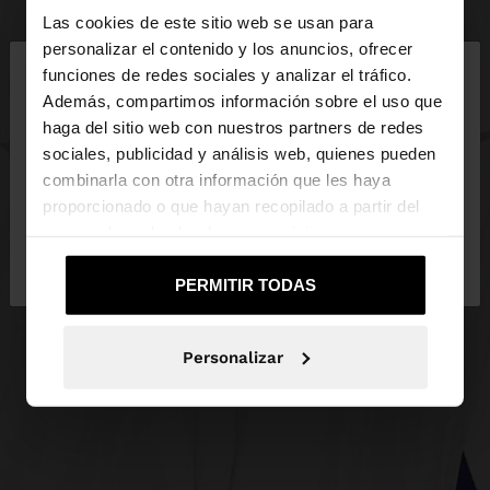
Las cookies de este sitio web se usan para
×
personalizar el contenido y los anuncios, ofrecer
hola
funciones de redes sociales y analizar el tráfico.
Además, compartimos información sobre el uso que
haga del sitio web con nuestros partners de redes
Estás accediendo a la web de Guatemala. ¿Quieres
sociales, publicidad y análisis web, quienes pueden
ir a la web de United States?
combinarla con otra información que les haya
proporcionado o que hayan recopilado a partir del
uso que haya hecho de sus servicios.
No, continuar en la web
Sí, llévame a
de Guatemala
United States
PERMITIR TODAS
Personalizar