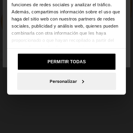
×
hola
funciones de redes sociales y analizar el tráfico.
Además, compartimos información sobre el uso que
haga del sitio web con nuestros partners de redes
Estás accediendo a la web de Guatemala. ¿Quieres
sociales, publicidad y análisis web, quienes pueden
ir a la web de United States?
combinarla con otra información que les haya
proporcionado o que hayan recopilado a partir del
uso que haya hecho de sus servicios.
No, continuar en la web
Sí, llévame a
de Guatemala
United States
PERMITIR TODAS
Personalizar