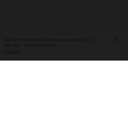
SET DE PENDIENTES CON CIRCONITAS BAÑO DE
ORO 18K - PLATA DE LEY 925
Q 349,00
247287
|
dorado
Este artículo de plata tiene un baño de oro de 18k que le otorga
una apariencia elegante y eleva su calidad. No obstante, se debe
evitar un contacto prolongado con el agua, para que así pueda
mantener su brillo y acabado intacto por largo tiempo. En nuestra
colección de plata encontrarás los complementos ideales tanto
para usar a diaro como para ocasiones especiales.
Joyería
Plata 925
Pendientes