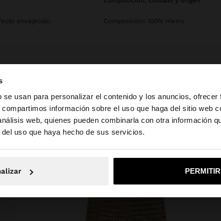
composición, cuidado y origen
fecto envejecido.
Composición: 100% Hierro
s
b se usan para personalizar el contenido y los anuncios, ofrecer
s, compartimos información sobre el uso que haga del sitio web 
 análisis web, quienes pueden combinarla con otra información q
la web de Guatemala. ¿Quieres ir a la web de United Stat
r del uso que haya hecho de sus servicios.
No, continuar en la web de Guatemala
Sí, llé
alizar
PERMITI