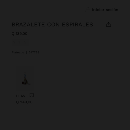
iniciar sesión
BRAZALETE CON ESPIRALES
Q 139,00
Seleccionado
Plateado
|
247739
Anterior
Next
LLAVERO CHARM OJO CON ABALORIOS
Q 249,00