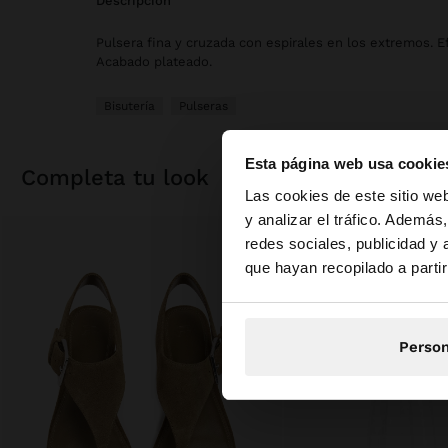
descripción
Pulsera fina y cruzada con espirales en los extremos. E
Acabado plateado.
Bisutería
Pulseras
Esta página web usa cookie
completa tu look
hola
Las cookies de este sitio we
y analizar el tráfico. Ademá
redes sociales, publicidad y
Estás accediendo a 
que hayan recopilado a parti
Person