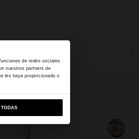
×
 funciones de redes sociales
con nuestros partners de
ue les haya proporcionado o
es?
vame a United States
R TODAS