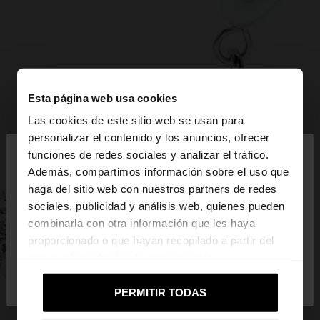
Esta página web usa cookies
Las cookies de este sitio web se usan para
×
personalizar el contenido y los anuncios, ofrecer
hola
funciones de redes sociales y analizar el tráfico.
Además, compartimos información sobre el uso que
haga del sitio web con nuestros partners de redes
Estás accediendo a la web de Guatemala. ¿Quieres
sociales, publicidad y análisis web, quienes pueden
ir a la web de United States?
combinarla con otra información que les haya
proporcionado o que hayan recopilado a partir del
uso que haya hecho de sus servicios.
No, continuar en la web
Sí, llévame a
de Guatemala
United States
PERMITIR TODAS