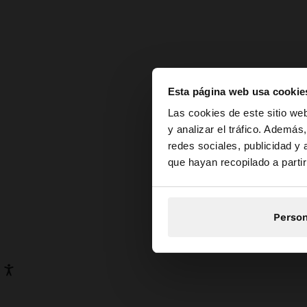
Esta página web usa cookie
hola
Las cookies de este sitio we
y analizar el tráfico. Ademá
redes sociales, publicidad y
Estás accediendo a l
que hayan recopilado a parti
Person