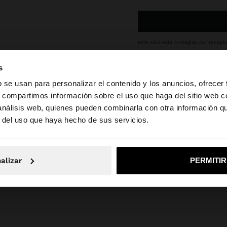
este sitio está protegido por recapt
s
LEGAL
b se usan para personalizar el contenido y los anuncios, ofrecer
To view legal documents,
s, compartimos información sobre el uso que haga del sitio web 
 análisis web, quienes pueden combinarla con otra información q
a web de Costa Rica. ¿Quieres ir a la web de United Stat
r del uso que haya hecho de sus servicios.
Show more contacts
No, continuar en la web de Costa Rica
Sí, llé
alizar
PERMITI