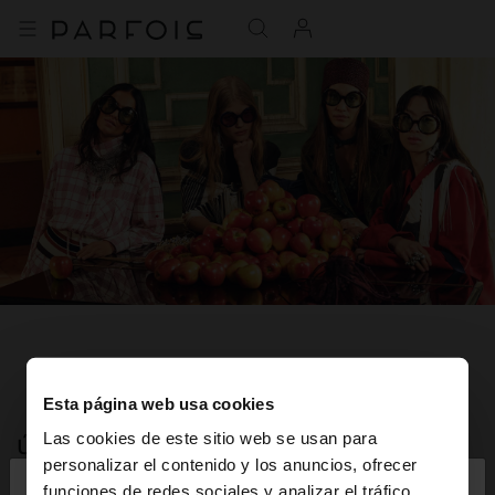
Esta página web usa cookies
Las cookies de este sitio web se usan para
ÚNETE A NUESTRA NEWSLETTER
×
personalizar el contenido y los anuncios, ofrecer
hola
y obtén un 10% de descuento
funciones de redes sociales y analizar el tráfico.