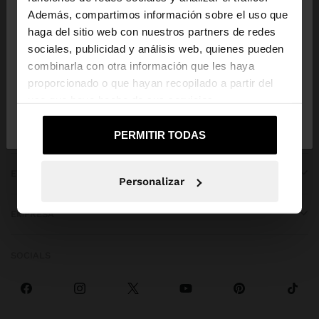
Además, compartimos información sobre el uso que
haga del sitio web con nuestros partners de redes
Estás accediendo a la web de Costa Rica. ¿Quieres
sociales, publicidad y análisis web, quienes pueden
ir a la web de United States?
combinarla con otra información que les haya
proporcionado o que hayan recopilado a partir del
OBTENER AYUDA
uso que haya hecho de sus servicios.
No, continuar en la web
Sí, llévame a
de Costa Rica
United States
TENDENCIAS
PERMITIR TODAS
EVENTOS ESPECIALES
Personalizar
EMPRESA
SOCIALS