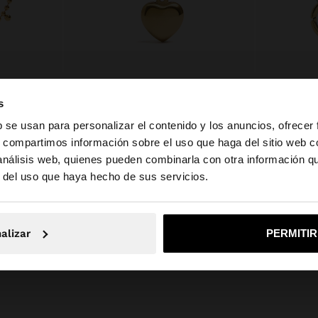
COLLAR CORTO MINI ESFERAS - ACERO INOXIDABLE
COLLAR DE BARRAS CON CORAZÓN - ACERO INOXIDABLE
17.99€
17.99€
s
b se usan para personalizar el contenido y los anuncios, ofrecer
s, compartimos información sobre el uso que haga del sitio web 
 análisis web, quienes pueden combinarla con otra información q
a web de Andorra. ¿Quieres ir a la web de United States?
r del uso que haya hecho de sus servicios.
No, continuar en la web de Andorra
Sí, llé
alizar
PERMITI
Parfois
Joyería
acero inoxidable