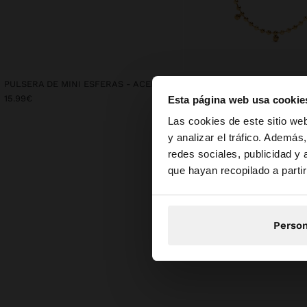
PULSERA DE MINI ESFERAS - ACERO INOXIDABLE
15.99€
17.99€
Esta página web usa cookie
hola
Las cookies de este sitio we
y analizar el tráfico. Ademá
redes sociales, publicidad y
Estás accediendo a l
que hayan recopilado a parti
Person