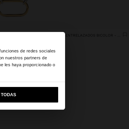
COLLAR DE ESLABONES BICOLOR COLGANTE DE ARO - ACERO INOXIDABLE
AROS ENTRELAZADOS BICOLOR - ACERO INOXIDABLE
9.99€
×
 funciones de redes sociales
con nuestros partners de
ue les haya proporcionado o
vame a United States
R TODAS