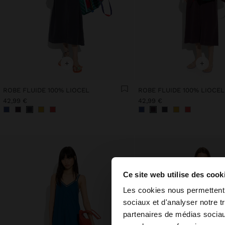
+
+
ROBE FLUIDE 100% LIOCEL
ROBE FLUIDE 100% LIOCEL
42,99 €
42,99 €
Ce site web utilise des cook
bonjour
Les cookies nous permettent d
sociaux et d'analyser notre t
partenaires de médias sociaux
Vous accédez au sit