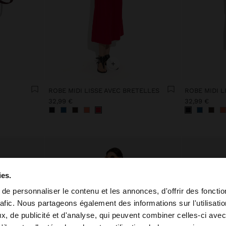
+
ROBE MIDI LISSE AVEC BRETELLES
ROBE MIDI L
32,99 €
32,99 €
ies.
e personnaliser le contenu et les annonces, d'offrir des fonctio
rafic. Nous partageons également des informations sur l'utilisati
, de publicité et d'analyse, qui peuvent combiner celles-ci avec
e depuis Luxembourg. Voulez-vous parcourir notre site a