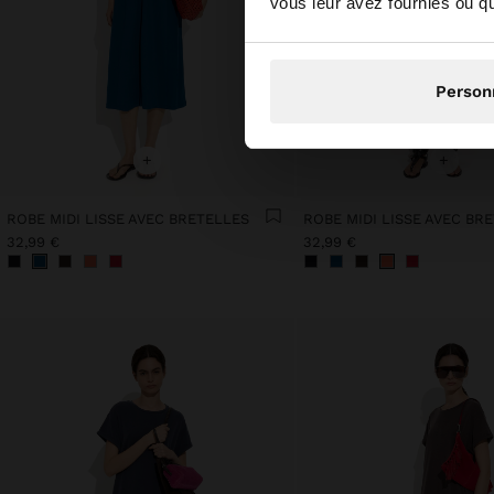
vous leur avez fournies ou qu'
N
Person
+
+
ROBE MIDI LISSE AVEC BRETELLES
ROBE MIDI LISSE AVEC BR
32,99 €
32,99 €