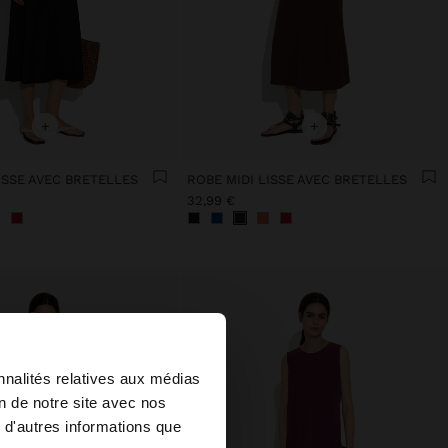
+
+
ISSE AVEC BRETELLES
ROBE MIDI LISSE AVEC BRETELLES
32,99 €
×
nnalités relatives aux médias
on de notre site avec nos
 d'autres informations que
u United States?