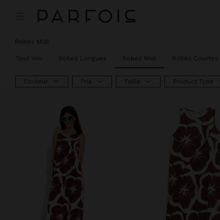
Prix réduit de
à
Prix réduit de
à
Robes Midi
Tout Voir
Robes Longues
Robes Midi
Robes Courtes
Couleur
Prix
Taille
Product Type