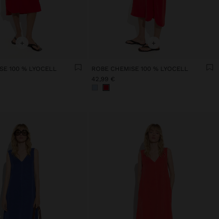
+
+
SE 100 % LYOCELL
ROBE CHEMISE 100 % LYOCELL
42,99 €