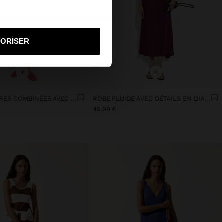
i vers United States
TORISER
+
+
ROBE TEXTURES COMBINÉES AVEC POCHES
ROBE FLUIDE AVEC DÉTAILS EN DIAGONALE
45,99 €