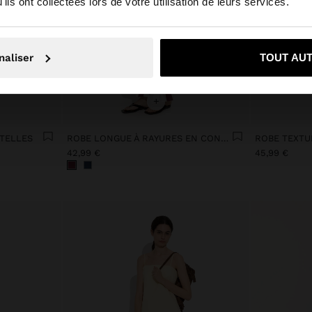
ils ont collectées lors de votre utilisation de leurs services.
on, je souhaite rester sur Luxembourg
Oui, dirigez-mo
naliser
TOUT AU
+
ETELLES
ROBE LONGUE À RAYURES EN CONTRASTE
42,99 €
45,99 €