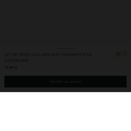
SET DE TROIS COLLIERS AVEC PENDENTIFS EN
ZIRCONIUMS
15,99 €
Ajouter au panier
Ajoutez
34,99 €
au panier et obtenez la livraison gratuite
Livraison en magasin toujours gratuite
247852
|
doré