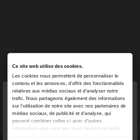
Ce site web utilise des cookies.
Les cookies nous permettent de personnaliser le
×
contenu et les annonces, d'offrir des fonctionnalités
bonjour
relatives aux médias sociaux et d'analyser notre
trafic. Nous partageons également des informations
sur l'utilisation de notre site avec nos partenaires de
Vous accédez au site depuis France. Voulez-vous
médias sociaux, de publicité et d'analyse, qui
parcourir notre site au United States?
peuvent combiner celles-ci avec d'autres
informations que vous leur avez fournies ou qu'ils
ont collectées lors de votre utilisation de leurs
Non, je souhaite
Oui, dirigez-moi vers