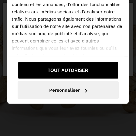
×
contenu et les annonces, d'offrir des fonctionnalités
bonjour
relatives aux médias sociaux et d'analyser notre
trafic. Nous partageons également des informations
sur l'utilisation de notre site avec nos partenaires de
Vous accédez au site depuis France. Voulez-vous
médias sociaux, de publicité et d'analyse, qui
parcourir notre site au United States?
peuvent combiner celles-ci avec d'autres
informations que vous leur avez fournies ou qu'ils
ont collectées lors de votre utilisation de leurs
Non, je souhaite
Oui, dirigez-moi vers
services.
rester sur France
United States
TOUT AUTORISER
Personnaliser