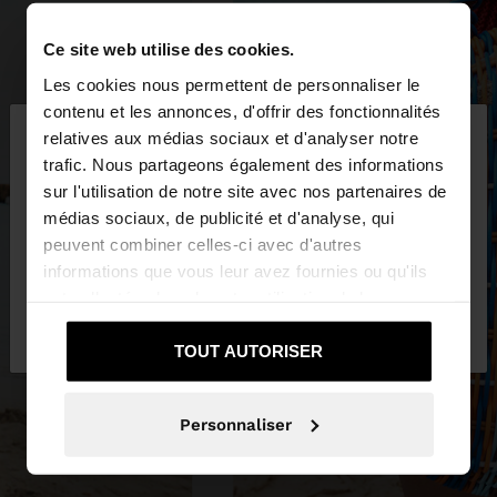
Ce site web utilise des cookies.
Les cookies nous permettent de personnaliser le
×
contenu et les annonces, d'offrir des fonctionnalités
bonjour
relatives aux médias sociaux et d'analyser notre
trafic. Nous partageons également des informations
sur l'utilisation de notre site avec nos partenaires de
Vous accédez au site depuis Belgique. Voulez-vous
médias sociaux, de publicité et d'analyse, qui
parcourir notre site au United States?
peuvent combiner celles-ci avec d'autres
informations que vous leur avez fournies ou qu'ils
ont collectées lors de votre utilisation de leurs
Non, je souhaite
Oui, dirigez-moi vers
services.
rester sur Belgique
United States
TOUT AUTORISER
Personnaliser