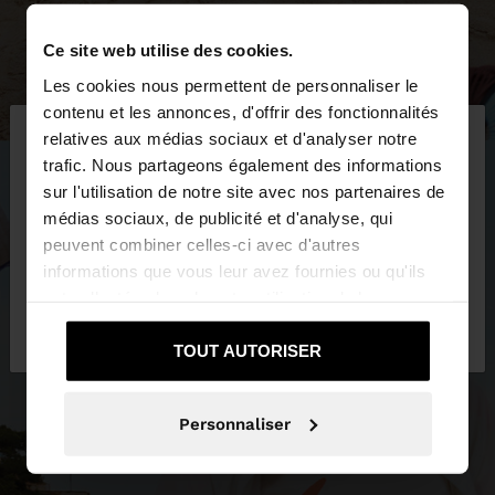
Ce site web utilise des cookies.
Les cookies nous permettent de personnaliser le
×
contenu et les annonces, d'offrir des fonctionnalités
bonjour
relatives aux médias sociaux et d'analyser notre
trafic. Nous partageons également des informations
sur l'utilisation de notre site avec nos partenaires de
Vous accédez au site depuis Belgique. Voulez-vous
médias sociaux, de publicité et d'analyse, qui
parcourir notre site au United States?
peuvent combiner celles-ci avec d'autres
informations que vous leur avez fournies ou qu'ils
ont collectées lors de votre utilisation de leurs
Non, je souhaite
Oui, dirigez-moi vers
services.
rester sur Belgique
United States
TOUT AUTORISER
Personnaliser