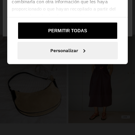
combinarla con otra información que les haya
proporcionado o que hayan recopilado a partir del
uso que haya hecho de sus servicios.
No, continuar en la web
Sí, llévame a
de Honduras
United States
PERMITIR TODAS
Personalizar