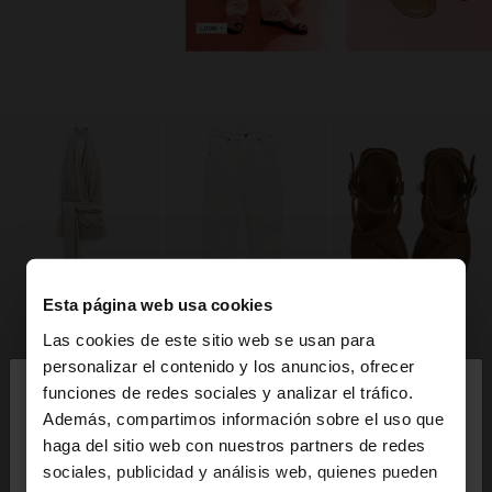
Esta página web usa cookies
Las cookies de este sitio web se usan para
×
personalizar el contenido y los anuncios, ofrecer
hola
funciones de redes sociales y analizar el tráfico.
Además, compartimos información sobre el uso que
haga del sitio web con nuestros partners de redes
Estás accediendo a la web de Honduras. ¿Quieres
sociales, publicidad y análisis web, quienes pueden
ir a la web de United States?