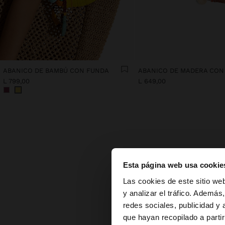
ABANICO DE BAMBÚ CON FUNDA
ABANICO DE MADERA CON
L 799,00
L 649,00
Esta página web usa cookie
hola
Las cookies de este sitio we
y analizar el tráfico. Ademá
Los ab
redes sociales, publicidad y
Estás accediendo a 
de pri
origi
que hayan recopilado a parti
esp