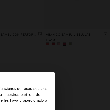
ABANICO DE BAMBÚ CON PERFORACIONES
ABANICO BAMBÚ LIBÉLULAS
L 649,00
×
 funciones de redes sociales
con nuestros partners de
mporada
ue les haya proporcionado o
s?
banicos
ía tan
 más