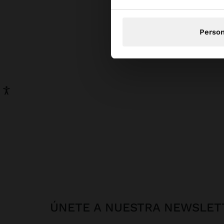
difer
encuent
e i
Person
ÚNETE A NUESTRA NEWSLET