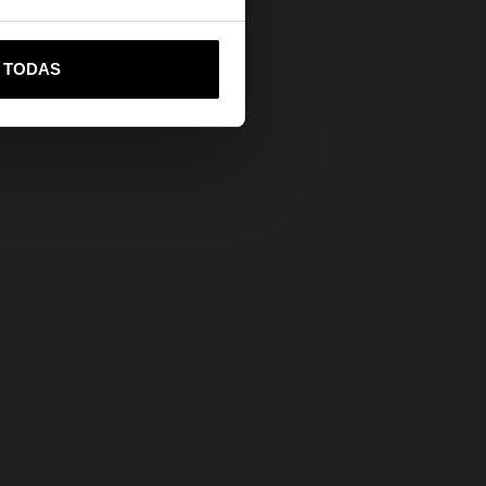
lores,
o bambú,
 con
vame a United States
R TODAS