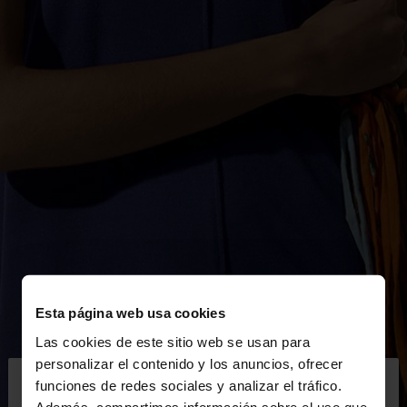
Esta página web usa cookies
Las cookies de este sitio web se usan para
×
personalizar el contenido y los anuncios, ofrecer
hola
funciones de redes sociales y analizar el tráfico.
Además, compartimos información sobre el uso que