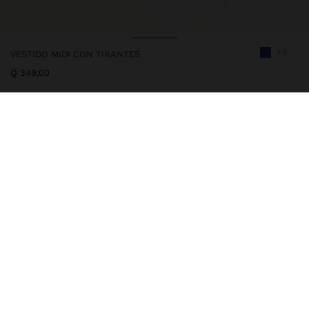
+6
VESTIDO MIDI CON TIRANTES
Q 349,00
232419
|
azul marino
Vestido midi fluido con tirantes. Escote en V, tanto en la parte
delantera como en la trasera. Detalle de costura central.
Aberturas laterales inferiores. La modelo mide 1,76 m y lleva una
talla XS-S.
Ropa
Vestidos