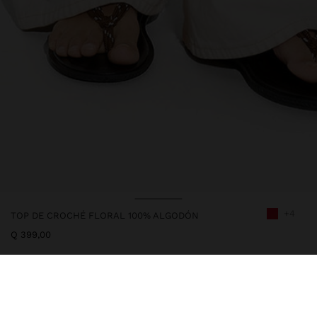
+4
TOP DE CROCHÉ FLORAL 100% ALGODÓN
Q 399,00
247803
|
rojo
Top de croché con patrón floral. Confeccionado en 100% algodón.
Cuello redondo. Sin mangas. Cierre con botón en la espalda. La