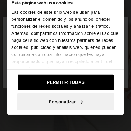
Esta página web usa cookies
Las cookies de este sitio web se usan para
×
personalizar el contenido y los anuncios, ofrecer
hola
funciones de redes sociales y analizar el tráfico.
Además, compartimos información sobre el uso que
haga del sitio web con nuestros partners de redes
Estás accediendo a la web de Guatemala. ¿Quieres
sociales, publicidad y análisis web, quienes pueden
ir a la web de United States?
combinarla con otra información que les haya
proporcionado o que hayan recopilado a partir del
uso que haya hecho de sus servicios.
No, continuar en la web
Sí, llévame a
de Guatemala
United States
PERMITIR TODAS
Personalizar