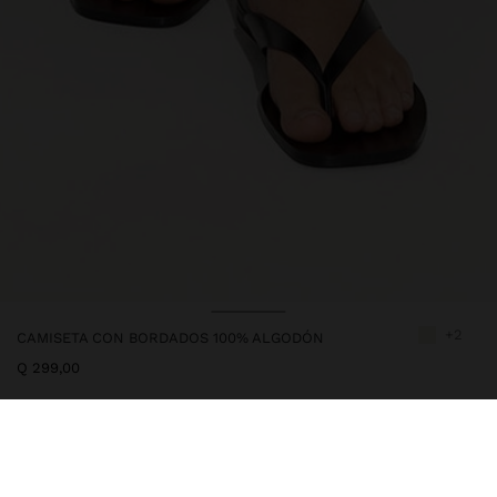
+2
CAMISETA CON BORDADOS 100% ALGODÓN
Q 299,00
245578
|
crudo
Camiseta lisa confeccionada con 100% algodón. Cuello redondo.
Mangas con detalles bordados. La modelo mide 1,78 m y lleva la