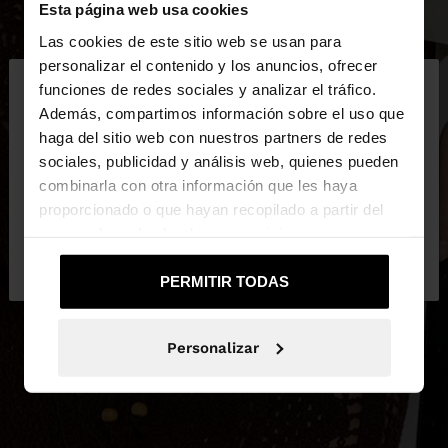
Esta página web usa cookies
Las cookies de este sitio web se usan para
×
personalizar el contenido y los anuncios, ofrecer
hola
funciones de redes sociales y analizar el tráfico.
Además, compartimos información sobre el uso que
haga del sitio web con nuestros partners de redes
Estás accediendo a la web de Guatemala. ¿Quieres
sociales, publicidad y análisis web, quienes pueden
ir a la web de United States?
combinarla con otra información que les haya
proporcionado o que hayan recopilado a partir del
uso que haya hecho de sus servicios.
No, continuar en la web
Sí, llévame a
de Guatemala
United States
PERMITIR TODAS
Personalizar