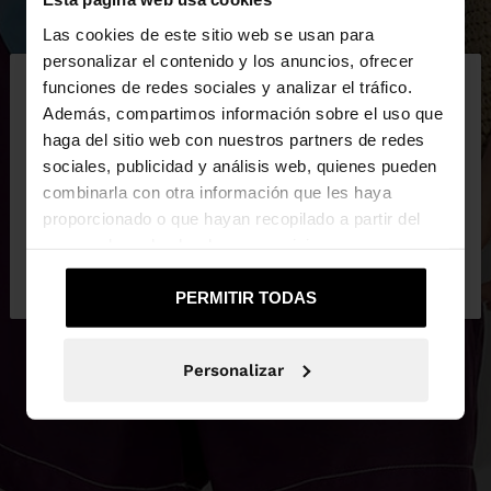
Las cookies de este sitio web se usan para
×
personalizar el contenido y los anuncios, ofrecer
hola
funciones de redes sociales y analizar el tráfico.
Además, compartimos información sobre el uso que
haga del sitio web con nuestros partners de redes
Estás accediendo a la web de Guatemala. ¿Quieres
sociales, publicidad y análisis web, quienes pueden
ir a la web de United States?
combinarla con otra información que les haya
proporcionado o que hayan recopilado a partir del
uso que haya hecho de sus servicios.
No, continuar en la web
Sí, llévame a
de Guatemala
United States
PERMITIR TODAS
Personalizar