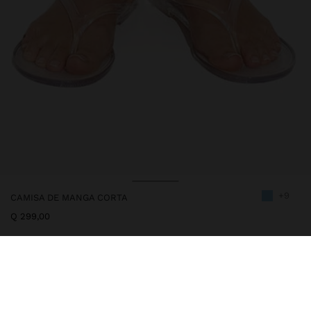
+9
CAMISA DE MANGA CORTA
Q 299,00
246648
|
azul
Camisa fluida con manga corta caída. Cuello de solapa. Abertura
con cierre de botones ocultos. Bajo redondeado. La modelo mide
1,77 m y lleva la talla XS-S.