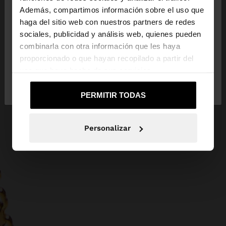
Además, compartimos información sobre el uso que
haga del sitio web con nuestros partners de redes
Estás accediendo a la web de Guatemala. ¿Quieres
sociales, publicidad y análisis web, quienes pueden
ir a la web de United States?
combinarla con otra información que les haya
proporcionado o que hayan recopilado a partir del
uso que haya hecho de sus servicios.
No, continuar en la web
Sí, llévame a
de Guatemala
United States
PERMITIR TODAS
Personalizar