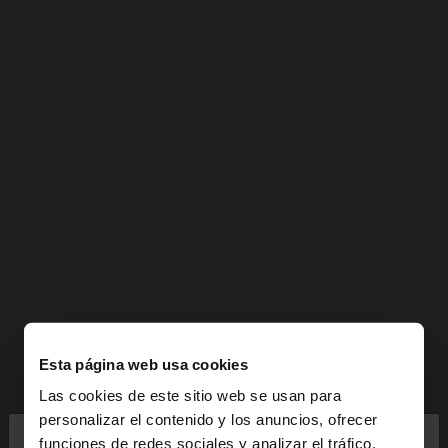
Esta página web usa cookies
Las cookies de este sitio web se usan para
×
personalizar el contenido y los anuncios, ofrecer
hola
funciones de redes sociales y analizar el tráfico.