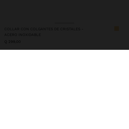
COLLAR CON COLGANTES DE CRISTALES -
ACERO INOXIDABLE
Q 299,00
247796
|
multicor
Nuestros artículos de acero inoxidable se destacan por la
resistencia al agua, durabilidad y calidad. Desarrollados para
mantener el brillo y el color a lo largo del tiempo, no se oxidan ni
decoloran, garantizando un acabado cuidado incluso con uso
diario
Joyería
Acero Inoxidable
Collares