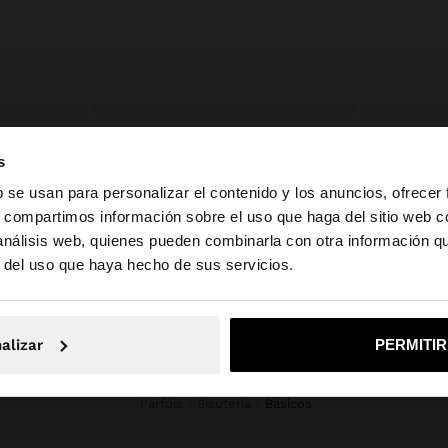
EADO
ANILLO TRIPLE DORADO
ANILLO DO
Q 99,00
Q 79,00
s
b se usan para personalizar el contenido y los anuncios, ofrecer
s, compartimos información sobre el uso que haga del sitio web 
 análisis web, quienes pueden combinarla con otra información q
la web de Guatemala. ¿Quieres ir a la web de United Stat
r del uso que haya hecho de sus servicios.
No, continuar en la web de Guatemala
Sí, llé
alizar
PERMITI
Parfois
Bisutería
básicos