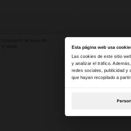
CONJUNTO DE ANILLOS
ANILLO EN ESPIRAL PLAT
Q 119,00
Q 79,00
Esta página web usa cookie
hola
Las cookies de este sitio we
y analizar el tráfico. Ademá
redes sociales, publicidad y
Estás accediendo a 
que hayan recopilado a parti
Person