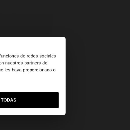
RADO
×
 funciones de redes sociales
con nuestros partners de
ue les haya proporcionado o
es?
vame a United States
R TODAS