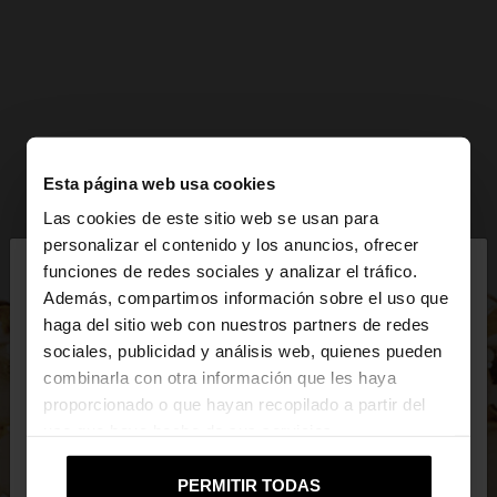
Esta página web usa cookies
Las cookies de este sitio web se usan para
×
personalizar el contenido y los anuncios, ofrecer
hola
funciones de redes sociales y analizar el tráfico.
Además, compartimos información sobre el uso que
haga del sitio web con nuestros partners de redes
Estás accediendo a la web de Guatemala. ¿Quieres
sociales, publicidad y análisis web, quienes pueden
ir a la web de United States?
combinarla con otra información que les haya
proporcionado o que hayan recopilado a partir del
uso que haya hecho de sus servicios.
No, continuar en la web
Sí, llévame a
de Guatemala
United States
PERMITIR TODAS