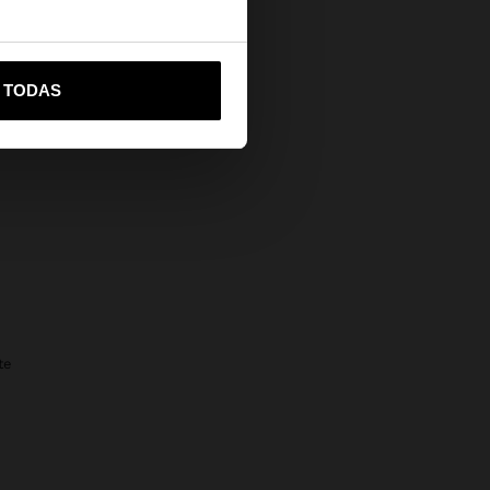
vame a United States
R TODAS
te