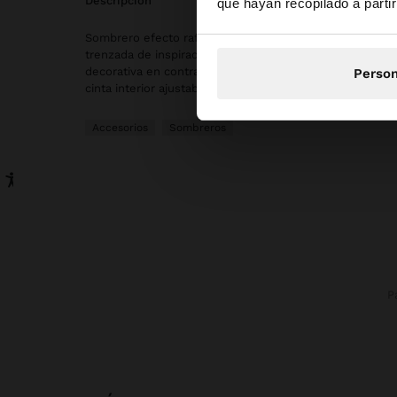
descripción
que hayan recopilado a parti
Sombrero efecto rafia con copa estructurada y solapa m
trenzada de inspiración artesanal se complementa con 
decorativa en contraste, aportando un toque contempo
Person
cinta interior ajustable para un ajuste confortable y per
Accesorios
Sombreros