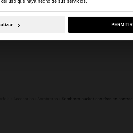
composición, cuidado y origen
r del uso que haya hecho de sus servicios.
edia. Textura
Composición: 90% Papel, 10%
No, continuar en la web de Guatemala
Sí, llé
una cinta
Poliéster
ráneo. Cuenta con
alizar
PERMITI
Circunferencia: 50
sonalizado.
Parfois
Accesorios
Sombreros
sombrero bucket con tiras en contras