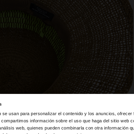
s
b se usan para personalizar el contenido y los anuncios, ofrecer
s, compartimos información sobre el uso que haga del sitio web 
 análisis web, quienes pueden combinarla con otra información q
la web de Guatemala. ¿Quieres ir a la web de United Stat