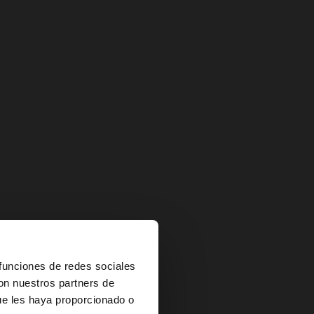
×
 funciones de redes sociales
con nuestros partners de
ue les haya proporcionado o
es?