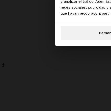
y analizar el tráfico. Ademá
las
modelos
redes sociales, publicidad y
Estás accediendo a 
nat
que hayan recopilado a parti
Pu
colecci
para u
mujer, 
Person
las sa
La sel
para l