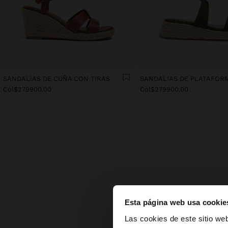
SANDALIAS DE CUÑA CON TIRAS
Col$279900.00
Col$279900.00
Esta página web usa cookie
Z
hola
Las cookies de este sitio we
La co
modelo