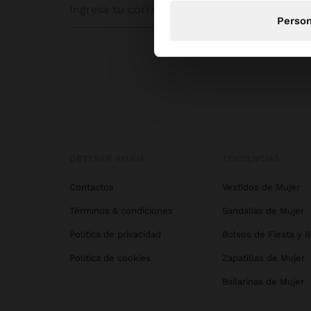
Person
OBTENER AYUDA
TENDENCIAS
Contactos
Vestidos de Mujer
Términos & condiciones
Sandalias de Mujer
Política de privacidad
Bolsos de Fiesta y 
Política de cookies
Zapatillas de Mujer
Bailarinas de Mujer