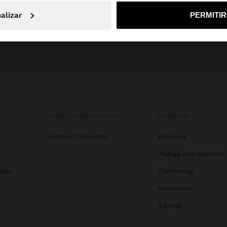
No, continuar en la web de Colombia
Sí, llé
alizar
PERMITI
EVENTOS ESPECIALES
EMPRESA
Summer Collection
Empresa
Trabaja con nosotros
Boda
Franchising
Newsletter
Tiendas