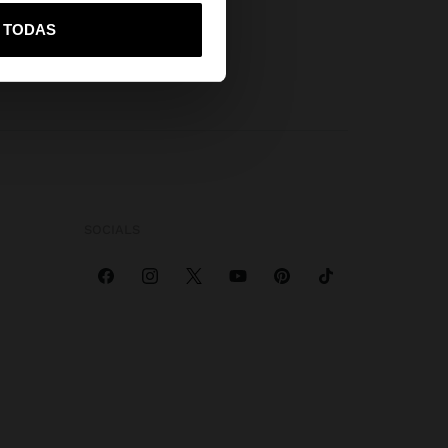
vame a United States
R TODAS
SOCIALS