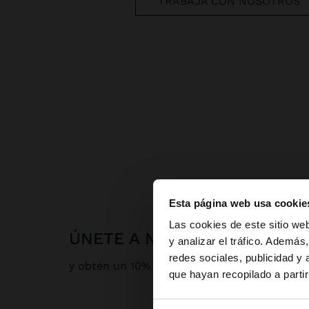
TRABAJA CON NOSOTROS
Esta página web usa cookie
hola
Las cookies de este sitio we
ÚNETE A NUESTRA NEWSLET
y analizar el tráfico. Ademá
redes sociales, publicidad y
Estás accediendo a 
y obtén un 10% de descuento
que hayan recopilado a parti