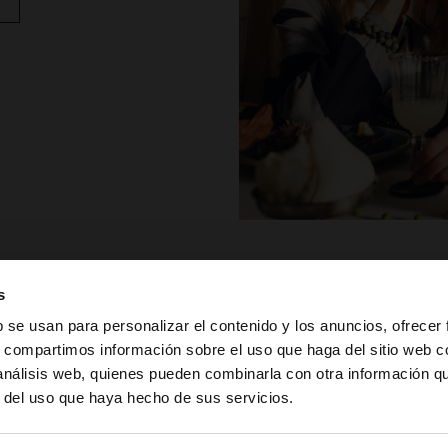
s
b se usan para personalizar el contenido y los anuncios, ofrecer
TER
s, compartimos información sobre el uso que haga del sitio web 
 análisis web, quienes pueden combinarla con otra información q
la web de Colombia. ¿Quieres ir a la web de United State
r del uso que haya hecho de sus servicios.