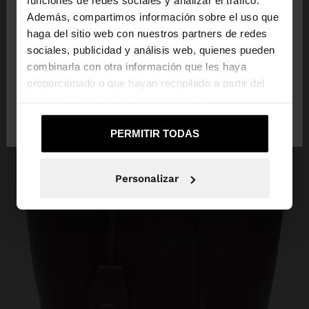
funciones de redes sociales y analizar el tráfico.
Además, compartimos información sobre el uso que
haga del sitio web con nuestros partners de redes
Estás accediendo a la web de Colombia. ¿Quieres
sociales, publicidad y análisis web, quienes pueden
ir a la web de United States?
combinarla con otra información que les haya
proporcionado o que hayan recopilado a partir del
uso que haya hecho de sus servicios.
No, continuar en la web
Sí, llévame a
de Colombia
United States
PERMITIR TODAS
Personalizar