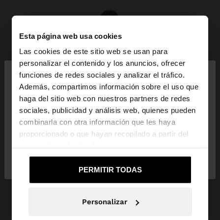
Esta página web usa cookies
Las cookies de este sitio web se usan para
×
personalizar el contenido y los anuncios, ofrecer
hola
funciones de redes sociales y analizar el tráfico.
Además, compartimos información sobre el uso que
haga del sitio web con nuestros partners de redes
Estás accediendo a la web de Colombia. ¿Quieres
sociales, publicidad y análisis web, quienes pueden
ir a la web de United States?
combinarla con otra información que les haya
proporcionado o que hayan recopilado a partir del
uso que haya hecho de sus servicios.
No, continuar en la web
Sí, llévame a
de Colombia
United States
PERMITIR TODAS
Personalizar