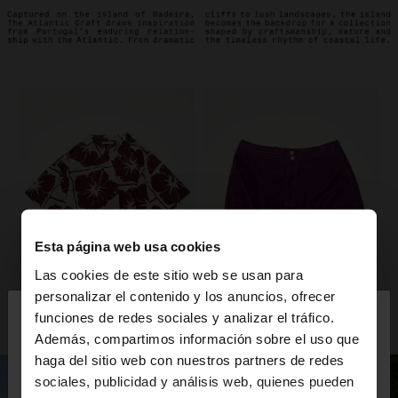
Esta página web usa cookies
Las cookies de este sitio web se usan para
×
personalizar el contenido y los anuncios, ofrecer
hola
funciones de redes sociales y analizar el tráfico.
Además, compartimos información sobre el uso que
haga del sitio web con nuestros partners de redes
Estás accediendo a la web de Colombia. ¿Quieres
sociales, publicidad y análisis web, quienes pueden
ir a la web de United States?