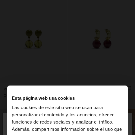
PENDIENTES DE RESINA Y ESMALTE
PENDIENTES DE ARO DE RESINA TRANSPARENTE
Col$45900.00
Col$45900.00
Esta página web usa cookies
Las cookies de este sitio web se usan para
×
personalizar el contenido y los anuncios, ofrecer
hola
funciones de redes sociales y analizar el tráfico.
Además, compartimos información sobre el uso que