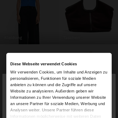
kleidung
taschen
Diese Webseite verwendet Cookies
Wir verwenden Cookies, um Inhalte und Anzeigen zu
×
personalisieren, Funktionen für soziale Medien
hallo
anbieten zu können und die Zugriffe auf unsere
Website zu analysieren. Außerdem geben wir
Sie greifen von Luxembourg auf die Website zu.
Informationen zu Ihrer Verwendung unserer Website
Möchten Sie unsere United States Website
an unsere Partner für soziale Medien, Werbung und
durchsuchen?
Analysen weiter. Unsere Partner führen diese
schuhe
schmuck
Informationen möglicherweise mit weiteren Daten