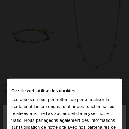
BRACELET AVEC MINI PERLES - ACIER INOXYDABLE
COLLIER COURT AVEC MINI SPHÈRES - ACIER INOXYDABLE
Ce site web utilise des cookies.
DA3,350.00
DA3,550.00
Les cookies nous permettent de personnaliser le
×
contenu et les annonces, d'offrir des fonctionnalités
bonjour
relatives aux médias sociaux et d'analyser notre
trafic. Nous partageons également des informations
sur l'utilisation de notre site avec nos partenaires de
Vous accédez au site depuis Algeria. Voulez-vous