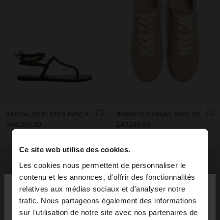
SANDALES PLATES AVEC PERLES MÉTALLIQUES
BASKETS CASUAL AVEC DÉTAILS EN CUIR
DA6,050.00
DA7,550.00
Ce site web utilise des cookies.
Les cookies nous permettent de personnaliser le
×
contenu et les annonces, d'offrir des fonctionnalités
bonjour
relatives aux médias sociaux et d'analyser notre
trafic. Nous partageons également des informations
sur l'utilisation de notre site avec nos partenaires de
Vous accédez au site depuis Algeria. Voulez-vous