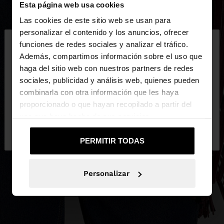
Esta página web usa cookies
Las cookies de este sitio web se usan para
×
personalizar el contenido y los anuncios, ofrecer
hola
funciones de redes sociales y analizar el tráfico.
Además, compartimos información sobre el uso que
haga del sitio web con nuestros partners de redes
Estás accediendo a la web de Ecuador. ¿Quieres ir
sociales, publicidad y análisis web, quienes pueden
a la web de United States?
combinarla con otra información que les haya
proporcionado o que hayan recopilado a partir del
uso que haya hecho de sus servicios.
No, continuar en la web
Sí, llévame a
de Ecuador
United States
PERMITIR TODAS
Personalizar