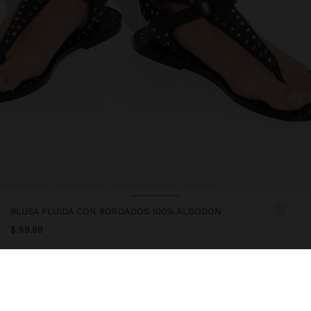
BLUSA FLUIDA CON BORDADOS 100% ALGODÓN
$ 59,99
247388
|
crudo
Blusa fluida con detalle de bordados. Confeccionada en 100%
algodón. Escote en V con encaje de algodón en el borde y tira de