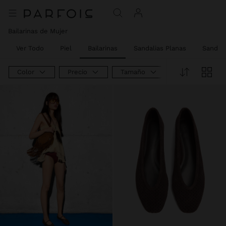
Bailarinas de Mujer
Ver Todo
Piel
Bailarinas
Sandalias Planas
Sandali
Color
Precio
Tamaño