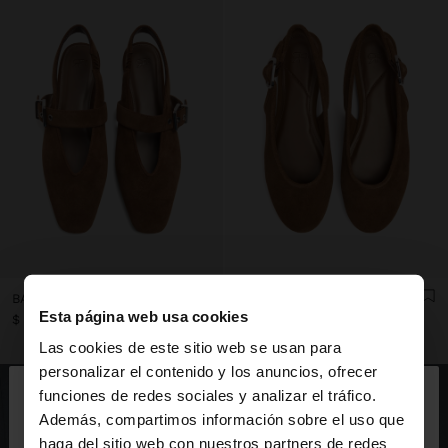
BAILARINAS DE PIEL DESTALONADAS CON TIRA
BAILARINAS DE PIEL DESTALONADAS
Esta página web usa cookies
$ 69,99
$ 69,99
Las cookies de este sitio web se usan para
×
personalizar el contenido y los anuncios, ofrecer
hola
funciones de redes sociales y analizar el tráfico.
Además, compartimos información sobre el uso que
haga del sitio web con nuestros partners de redes
Estás accediendo a la web de Ecuador. ¿Quieres ir