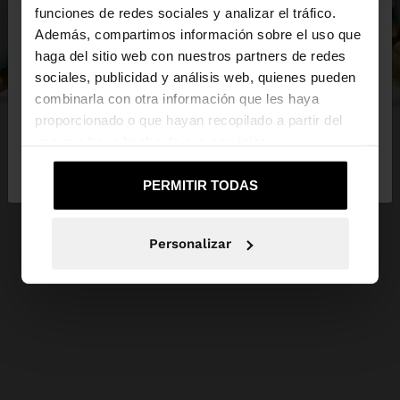
×
hola
funciones de redes sociales y analizar el tráfico.
Además, compartimos información sobre el uso que
haga del sitio web con nuestros partners de redes
Estás accediendo a la web de Ecuador. ¿Quieres ir
sociales, publicidad y análisis web, quienes pueden
a la web de United States?
combinarla con otra información que les haya
proporcionado o que hayan recopilado a partir del
uso que haya hecho de sus servicios.
No, continuar en la web
Sí, llévame a
de Ecuador
United States
PERMITIR TODAS
Personalizar