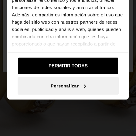
×
hola
funciones de redes sociales y analizar el tráfico.
Además, compartimos información sobre el uso que
haga del sitio web con nuestros partners de redes
Estás accediendo a la web de Ecuador. ¿Quieres ir
sociales, publicidad y análisis web, quienes pueden
a la web de United States?
combinarla con otra información que les haya
proporcionado o que hayan recopilado a partir del
uso que haya hecho de sus servicios.
No, continuar en la web
Sí, llévame a
de Ecuador
United States
PERMITIR TODAS
Personalizar