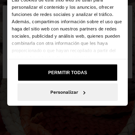
×
personalizar el contenido y los anuncios, ofrecer
hola
funciones de redes sociales y analizar el tráfico.
Además, compartimos información sobre el uso que
haga del sitio web con nuestros partners de redes
Estás accediendo a la web de Ecuador. ¿Quieres ir
sociales, publicidad y análisis web, quienes pueden
a la web de United States?
combinarla con otra información que les haya
proporcionado o que hayan recopilado a partir del
uso que haya hecho de sus servicios.
No, continuar en la web
Sí, llévame a
de Ecuador
United States
PERMITIR TODAS
Personalizar