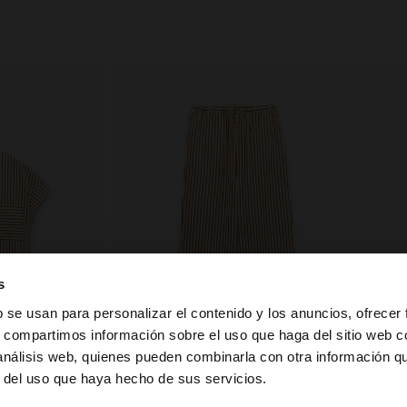
s
b se usan para personalizar el contenido y los anuncios, ofrecer
s, compartimos información sobre el uso que haga del sitio web 
 análisis web, quienes pueden combinarla con otra información q
la web de Ecuador. ¿Quieres ir a la web de United States?
r del uso que haya hecho de sus servicios.