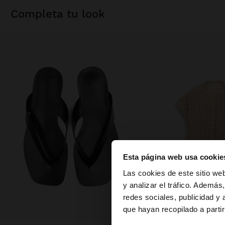
completa tu look
Esta página web usa cookie
hola
Las cookies de este sitio we
y analizar el tráfico. Ademá
redes sociales, publicidad y
Estás accediendo a 
que hayan recopilado a parti