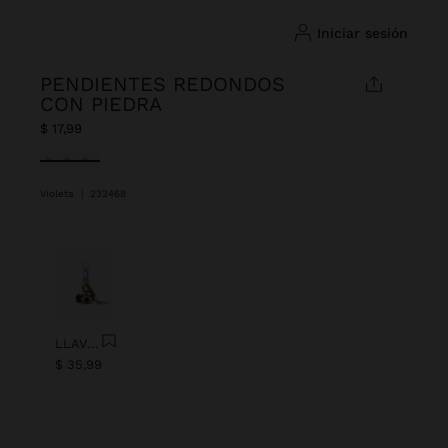
iniciar sesión
PENDIENTES REDONDOS
CON PIEDRA
$ 17,99
Seleccionado
Violeta
|
232468
Anterior
Next
LLAVERO CHARM OJO CON ABALORIOS
$ 35,99