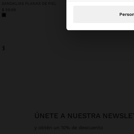
SANDALIAS PLANAS DE PIEL
CAMISA CUELLO MAO A 
$ 59,99
$ 59,99
Person
ÚNETE A NUESTRA NEWSLE
y obtén un 10% de descuento