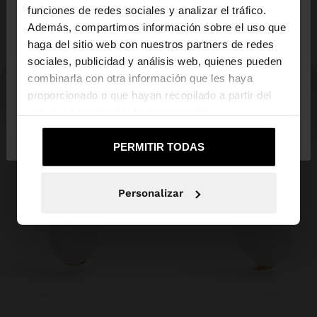
×
hola
funciones de redes sociales y analizar el tráfico.
Además, compartimos información sobre el uso que
haga del sitio web con nuestros partners de redes
Estás accediendo a la web de Ecuador. ¿Quieres ir
sociales, publicidad y análisis web, quienes pueden
a la web de United States?
combinarla con otra información que les haya
proporcionado o que hayan recopilado a partir del
uso que haya hecho de sus servicios.
No, continuar en la web
Sí, llévame a
de Ecuador
United States
PERMITIR TODAS
Personalizar