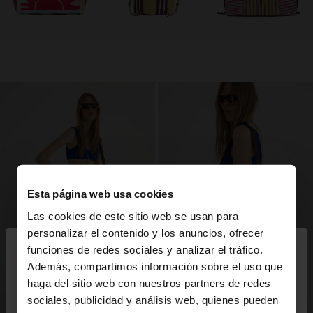
Esta página web usa cookies
Las cookies de este sitio web se usan para
×
personalizar el contenido y los anuncios, ofrecer
hola
funciones de redes sociales y analizar el tráfico.
Además, compartimos información sobre el uso que
haga del sitio web con nuestros partners de redes
Estás accediendo a la web de Costa Rica. ¿Quieres
sociales, publicidad y análisis web, quienes pueden
ir a la web de United States?