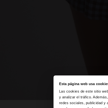
Esta página web usa cookie
hola
Las cookies de este sitio we
y analizar el tráfico. Ademá
redes sociales, publicidad y
Estás accediendo a l