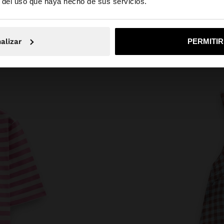
r del uso que haya hecho de sus servicios.
No, continuar en la web de Costa Rica
Sí, llé
alizar
PERMITI