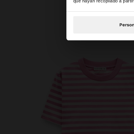
que hayan recopilado a parti
Person