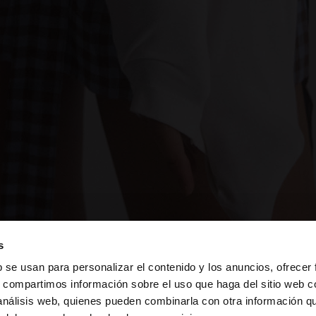
s
b se usan para personalizar el contenido y los anuncios, ofrecer
s, compartimos información sobre el uso que haga del sitio web 
 análisis web, quienes pueden combinarla con otra información q
a web de Costa Rica. ¿Quieres ir a la web de United Stat