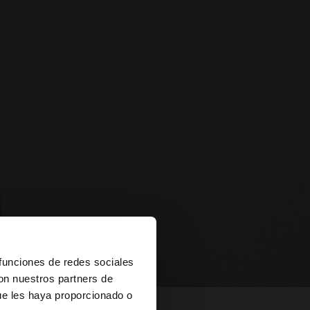
×
 funciones de redes sociales
con nuestros partners de
ue les haya proporcionado o
es?