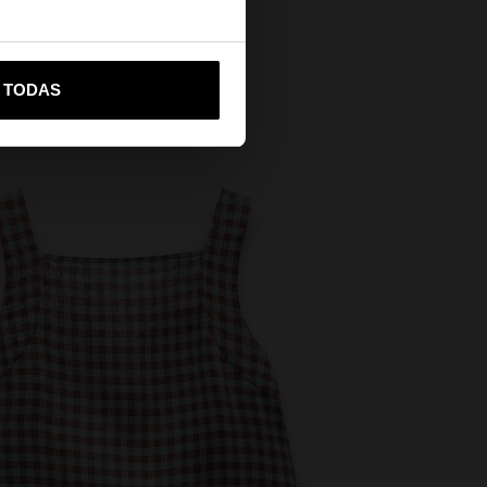
vame a United States
R TODAS