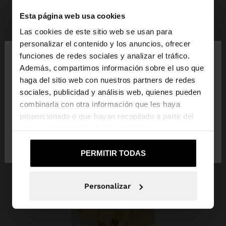
Esta página web usa cookies
Las cookies de este sitio web se usan para
×
personalizar el contenido y los anuncios, ofrecer
hola
funciones de redes sociales y analizar el tráfico.
Además, compartimos información sobre el uso que
haga del sitio web con nuestros partners de redes
Estás accediendo a la web de Costa Rica. ¿Quieres
sociales, publicidad y análisis web, quienes pueden
ir a la web de United States?
combinarla con otra información que les haya
proporcionado o que hayan recopilado a partir del
uso que haya hecho de sus servicios.
No, continuar en la web
Sí, llévame a
de Costa Rica
United States
PERMITIR TODAS
Personalizar