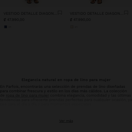
VESTIDO DETALLE DIAGONAL 100% LINO
VESTIDO DETALLE DIAGONAL 100% LINO
₡ 47.990,00
₡ 47.990,00
+1
+1
Elegancia natural en ropa de lino para mujer
En Parfois, encontrarás una selección de prendas de lino diseñadas
para combinar frescura y estilo en los días más cálidos. La colección
de
ropa de lino para mujer
combina elegancia, comodidad y las últimas
tendencias para ofrecerte prendas perfectas para cualquier ocasión, ya
sea para el día a día o para momentos especiales.
Pantalones de lino: comodidad y estilo en equilibrio
Ver más
Los
pantalones
de lino para mujer son un básico imprescindible en tu
armario de verano. Con diseños que favorecen todo tipo de siluetas,
estos pantalones ofrecen la transpirabilidad y ligereza característica