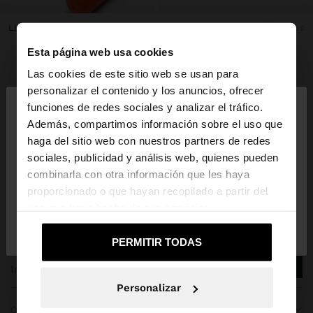
LIP BALM
3 productos
LIP BALM
3 productos
Esta página web usa cookies
Las cookies de este sitio web se usan para
×
personalizar el contenido y los anuncios, ofrecer
Parfois
Accesorios
beauty
hola
funciones de redes sociales y analizar el tráfico.
Además, compartimos información sobre el uso que
haga del sitio web con nuestros partners de redes
Estás accediendo a la web de Costa Rica. ¿Quieres
sociales, publicidad y análisis web, quienes pueden
ir a la web de United States?
combinarla con otra información que les haya
ÚNETE A NUESTRA NEWSLETTER
proporcionado o que hayan recopilado a partir del
uso que haya hecho de sus servicios.
No, continuar en la web
Sí, llévame a
y obtén un 10% de descuento
de Costa Rica
United States
PERMITIR TODAS
Personalizar
OBTENER AYUDA