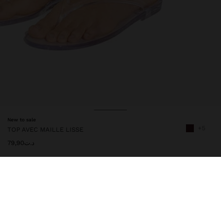
New to sale
+5
TOP AVEC MAILLE LISSE
د.ت79,90
247921
|
bordeaux
Top en maille lisse confectionné en mélange de viscose.
Décolleté en V. Larges bretelles. Bande de fixation au milieu du
dos avec bouton. La modèle mesure 1,80 m et porte la taille XS-S.
Vêtements
Tops et T-shirts