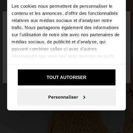
Les cookies nous permettent de personnaliser le
×
contenu et les annonces, d'offrir des fonctionnalités
bonjour
relatives aux médias sociaux et d'analyser notre
trafic. Nous partageons également des informations
sur l'utilisation de notre site avec nos partenaires de
Vous accédez au site depuis Tunisia. Voulez-vous
médias sociaux, de publicité et d'analyse, qui
parcourir notre site au United States?
peuvent combiner celles-ci avec d'autres
informations que vous leur avez fournies ou qu'ils
ont collectées lors de votre utilisation de leurs
Non, je souhaite
Oui, dirigez-moi vers
services.
rester sur Tunisia
United States
TOUT AUTORISER
Personnaliser