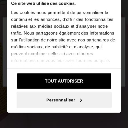
Ce site web utilise des cookies.
Les cookies nous permettent de personnaliser le
×
contenu et les annonces, d'offrir des fonctionnalités
bonjour
relatives aux médias sociaux et d'analyser notre
trafic. Nous partageons également des informations
sur l'utilisation de notre site avec nos partenaires de
Vous accédez au site depuis Tunisia. Voulez-vous
médias sociaux, de publicité et d'analyse, qui
parcourir notre site au United States?
peuvent combiner celles-ci avec d'autres
informations que vous leur avez fournies ou qu'ils
ont collectées lors de votre utilisation de leurs
Non, je souhaite
Oui, dirigez-moi vers
services.
rester sur Tunisia
United States
TOUT AUTORISER
Personnaliser