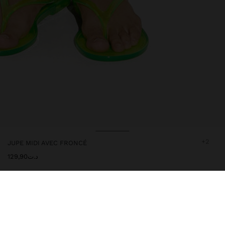
+2
JUPE MIDI AVEC FRONCÉ
د.ت129,90
245760
|
blanc
Jupe midi et lisse avec froncé sur un côté. Coupe évasée. Taille
élastique. Le mannequin mesure 1,79 m et porte la taille XS-S.
Vêtements
Jupes