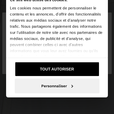
Les cookies nous permettent de personnaliser le
×
contenu et les annonces, d'offrir des fonctionnalités
bonjour
relatives aux médias sociaux et d'analyser notre
trafic. Nous partageons également des informations
sur l'utilisation de notre site avec nos partenaires de
Vous accédez au site depuis Tunisia. Voulez-vous
médias sociaux, de publicité et d'analyse, qui
parcourir notre site au United States?
peuvent combiner celles-ci avec d'autres
informations que vous leur avez fournies ou qu'ils
ont collectées lors de votre utilisation de leurs
Non, je souhaite
Oui, dirigez-moi vers
services.
rester sur Tunisia
United States
TOUT AUTORISER
Personnaliser