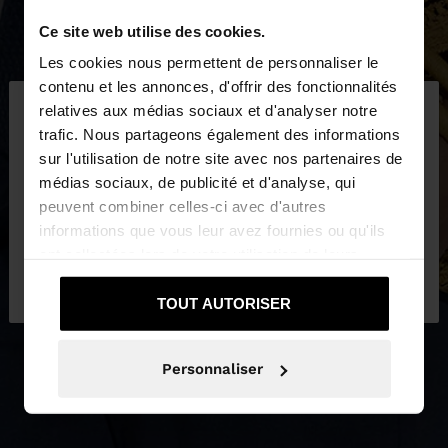
Ce site web utilise des cookies.
Les cookies nous permettent de personnaliser le
×
contenu et les annonces, d'offrir des fonctionnalités
bonjour
relatives aux médias sociaux et d'analyser notre
trafic. Nous partageons également des informations
sur l'utilisation de notre site avec nos partenaires de
Vous accédez au site depuis Tunisia. Voulez-vous
médias sociaux, de publicité et d'analyse, qui
parcourir notre site au United States?
peuvent combiner celles-ci avec d'autres
informations que vous leur avez fournies ou qu'ils
ont collectées lors de votre utilisation de leurs
Non, je souhaite
Oui, dirigez-moi vers
services.
rester sur Tunisia
United States
TOUT AUTORISER
Personnaliser