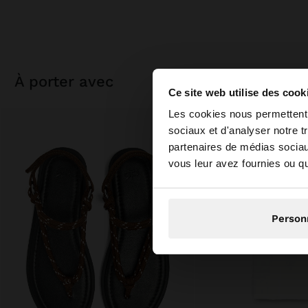
à porter avec
Ce site web utilise des cook
bonjour
Les cookies nous permettent d
sociaux et d'analyser notre t
partenaires de médias sociaux
Vous accédez au site
vous leur avez fournies ou qu'
Person