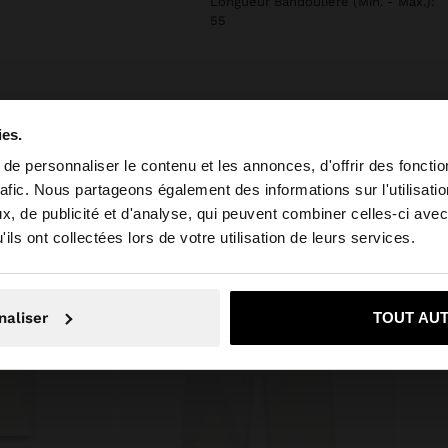
Longueur Bandoulière (Min. - Max.):
55
ies.
e personnaliser le contenu et les annonces, d'offrir des fonctio
rafic. Nous partageons également des informations sur l'utilisati
, de publicité et d'analyse, qui peuvent combiner celles-ci avec
 depuis Tunisia. Voulez-vous parcourir notre site au Unit
ils ont collectées lors de votre utilisation de leurs services.
Non, je souhaite rester sur Tunisia
Oui, dirigez-mo
naliser
TOUT AU