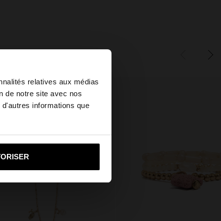
×
nnalités relatives aux médias
on de notre site avec nos
 d'autres informations que
ed States?
i vers United States
TORISER