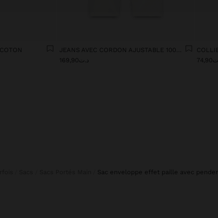
% COTON
JEANS AVEC CORDON AJUSTABLE 100% COTON
74,9
د.ت169,90
arfois
Sacs
Sacs Portés Main
sac enveloppe effet paille avec penden