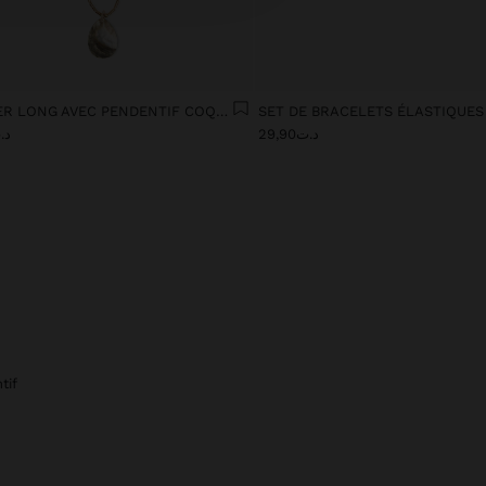
COLLIER LONG AVEC PENDENTIF COQUILLAGE
د.ت29,90
د.ت0
tif