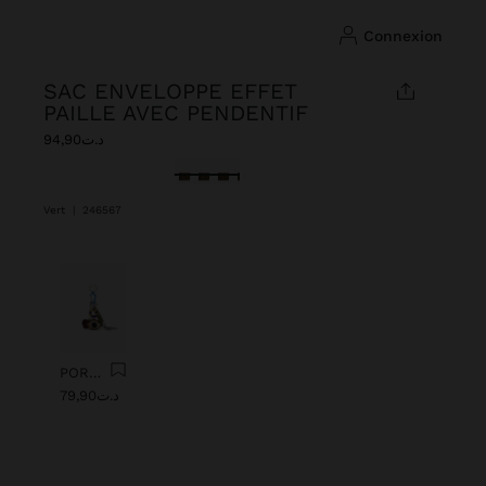
connexion
SAC ENVELOPPE EFFET
PAILLE AVEC PENDENTIF
د.ت94,90
sélectionné(s)
Vert
|
246567
Précédent
Suiv
PORTE-CLÉS CHARM AVEC ŒIL DE PERLES
د.ت79,90