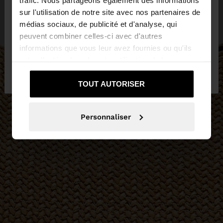
sur l'utilisation de notre site avec nos partenaires de
Vous accédez au site depuis Tunisia. Voulez-vous
médias sociaux, de publicité et d'analyse, qui
parcourir notre site au United States?
peuvent combiner celles-ci avec d'autres
informations que vous leur avez fournies ou qu'ils
ont collectées lors de votre utilisation de leurs
Non, je souhaite
Oui, dirigez-moi vers
services.
rester sur Tunisia
United States
TOUT AUTORISER
Personnaliser