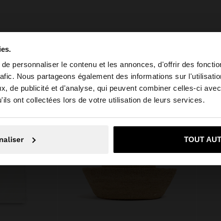
ies.
e personnaliser le contenu et les annonces, d'offrir des fonctio
rafic. Nous partageons également des informations sur l'utilisati
, de publicité et d'analyse, qui peuvent combiner celles-ci avec
 depuis Tunisia. Voulez-vous parcourir notre site au Unit
ils ont collectées lors de votre utilisation de leurs services.
Non, je souhaite rester sur Tunisia
Oui, dirigez-mo
naliser
TOUT AU