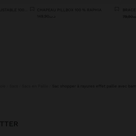
JEANS AVEC CORDON AJUSTABLE 100% COTON
CHAPEAU PILLBOX 100 % RAPHIA
BRACE
د.ت149,90
79,
fois
Sacs
Sacs en Paille
sac shopper à rayures effet paille avec ba
ETTER