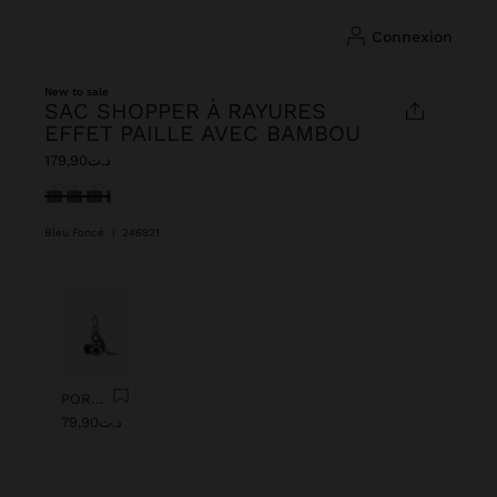
connexion
New to sale
SAC SHOPPER À RAYURES
EFFET PAILLE AVEC BAMBOU
د.ت179,90
sélectionné(s)
Bleu Foncé
|
246821
Précédent
Suiv
PORTE-CLÉS CHARM AVEC ŒIL DE PERLES
د.ت79,90