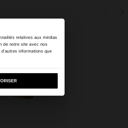
×
nnalités relatives aux médias
on de notre site avec nos
 d'autres informations que
ed States?
i vers United States
TORISER