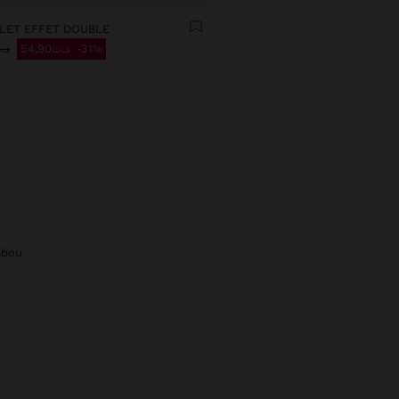
LET EFFET DOUBLE
د.ت90
د.ت54,90
31%
mbou