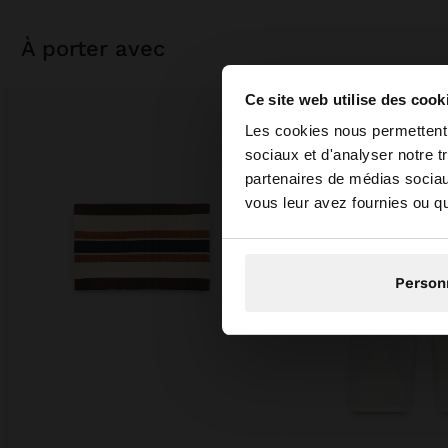
à porter avec
Ce site web utilise des cook
bonjour
Les cookies nous permettent d
sociaux et d'analyser notre t
partenaires de médias sociaux
Vous accédez au site
vous leur avez fournies ou qu'
Person