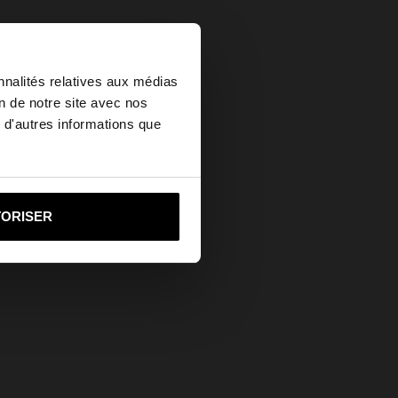
×
nnalités relatives aux médias
on de notre site avec nos
 d'autres informations que
ed States?
i vers United States
TORISER