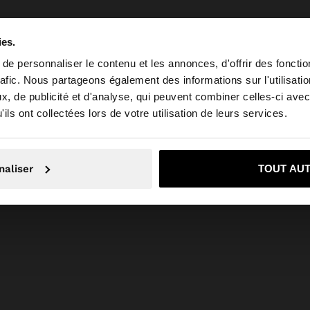
ies.
e personnaliser le contenu et les annonces, d'offrir des fonctio
rafic. Nous partageons également des informations sur l'utilisati
, de publicité et d'analyse, qui peuvent combiner celles-ci avec
 depuis Tunisia. Voulez-vous parcourir notre site au Unit
ils ont collectées lors de votre utilisation de leurs services.
Non, je souhaite rester sur Tunisia
Oui, dirigez-mo
naliser
TOUT AU