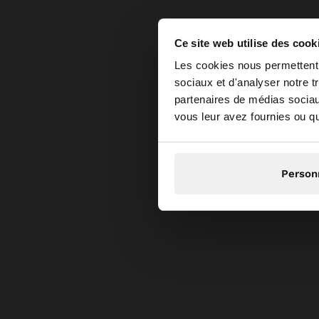
Ce site web utilise des cook
bonjour
Les cookies nous permettent d
sociaux et d'analyser notre t
partenaires de médias sociaux
Vous accédez au site
vous leur avez fournies ou qu'
Person